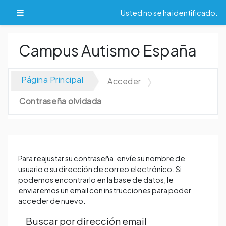
Salta al contenido principal
Panel lateral
Usted no se ha identificado.
Campus Autismo España
Página Principal
Acceder
Contraseña olvidada
Para reajustar su contraseña, envíe su nombre de
usuario o su dirección de correo electrónico. Si
podemos encontrarlo en la base de datos, le
enviaremos un email con instrucciones para poder
acceder de nuevo.
Buscar por dirección email