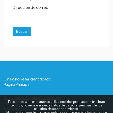
Dirección de correo
Usted no se ha identificado.
Página Principal
Resumen de retención de datos
x
Este portal web únicamente utiliza cookies propias con finalidad
Políticas
técnica, no recaba ni cede datos de carácter personal de los
Aviso legal
usuarios sin su conocimiento.
El portal web puede contener enlaces a sitios web de terceros con