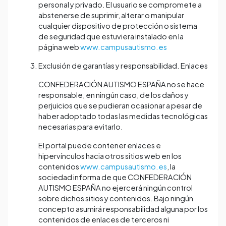
personal y privado. El usuario se compromete a
abstenerse de suprimir, alterar o manipular
cualquier dispositivo de protección o sistema
de seguridad que estuviera instalado en la
página web
www.campusautismo.es
Exclusión de garantías y responsabilidad. Enlaces
CONFEDERACIÓN AUTISMO ESPAÑA no se hace
responsable, en ningún caso, de los daños y
perjuicios que se pudieran ocasionar a pesar de
haber adoptado todas las medidas tecnológicas
necesarias para evitarlo.
El portal puede contener enlaces e
hipervínculos hacia otros sitios web en los
contenidos
www.campusautismo.es
, la
sociedad informa de que CONFEDERACIÓN
AUTISMO ESPAÑA no ejercerá ningún control
sobre dichos sitios y contenidos. Bajo ningún
concepto asumirá responsabilidad alguna por los
contenidos de enlaces de terceros ni