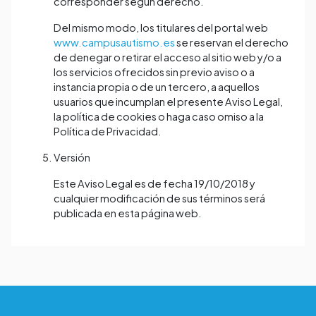
corresponder según derecho.
Del mismo modo, los titulares del portal web
www.campusautismo.es
se reservan el derecho
de denegar o retirar el acceso al sitio web y/o a
los servicios ofrecidos sin previo aviso o a
instancia propia o de un tercero, a aquellos
usuarios que incumplan el presente Aviso Legal,
la política de cookies o haga caso omiso a la
Política de Privacidad.
Versión
Este Aviso Legal es de fecha 19/10/2018 y
cualquier modificación de sus términos será
publicada en esta página web.