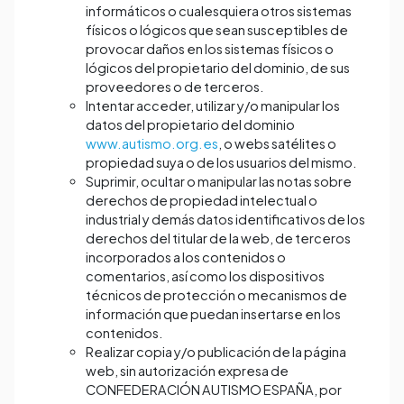
informáticos o cualesquiera otros sistemas
físicos o lógicos que sean susceptibles de
provocar daños en los sistemas físicos o
lógicos del propietario del dominio, de sus
proveedores o de terceros.
Intentar acceder, utilizar y/o manipular los
datos del propietario del dominio
www.autismo.org.es
, o webs satélites o
propiedad suya o de los usuarios del mismo.
Suprimir, ocultar o manipular las notas sobre
derechos de propiedad intelectual o
industrial y demás datos identificativos de los
derechos del titular de la web, de terceros
incorporados a los contenidos o
comentarios, así como los dispositivos
técnicos de protección o mecanismos de
información que puedan insertarse en los
contenidos.
Realizar copia y/o publicación de la página
web, sin autorización expresa de
CONFEDERACIÓN AUTISMO ESPAÑA, por