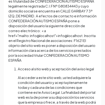
es titularidad de CONFEDERACIÓN AUTISMO ESPAÑA
legalmente registrada C.I.F Nº G80834443 y cuyo
domicilio social se encuentra en CALLE GARIBAY 7 3º
IZQ, DE MADRID. A efectos de contacto e información
CONFEDERACIÓN AUTISMO ESPAÑA pone a
disposición del usuario la siguiente dirección de
correo electrónico: < a
href="mailto:info@localhost">info@localhost. Inscrita
en el Registro Nacional de asociaciones: F1621 El
objeto del sitio web es poner a disposición del usuario
información clara acerca de los servicios prestados
por la sociedad titular CONFEDERACIÓN AUTISMO
ESPAÑA
Acceso al sitio web y aceptación del aviso legal
Al acceder a este sitio web, usted adquiere la
condición del usuario y acepta plenamente
todas y cada una de las condiciones que
contiene este Aviso Legal. La finalidad del portal
web es la de poner a su disposición los servicios
que la empresa ofrece, a través de la web podrá