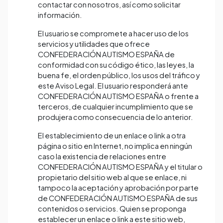
contactar con nosotros, así como solicitar
información.
El usuario se compromete a hacer uso de los
servicios y utilidades que ofrece
CONFEDERACIÓN AUTISMO ESPAÑA de
conformidad con su código ético, las leyes, la
buena fe, el orden público, los usos del tráfico y
este Aviso Legal. El usuario responderá ante
CONFEDERACIÓN AUTISMO ESPAÑA o frente a
terceros, de cualquier incumplimiento que se
produjera como consecuencia de lo anterior.
El establecimiento de un enlace o link a otra
página o sitio en Internet, no implica en ningún
caso la existencia de relaciones entre
CONFEDERACIÓN AUTISMO ESPAÑA y el titular o
propietario del sitio web al que se enlace, ni
tampoco la aceptación y aprobación por parte
de CONFEDERACIÓN AUTISMO ESPAÑA de sus
contenidos o servicios. Quien se proponga
establecer un enlace o link a este sitio web,