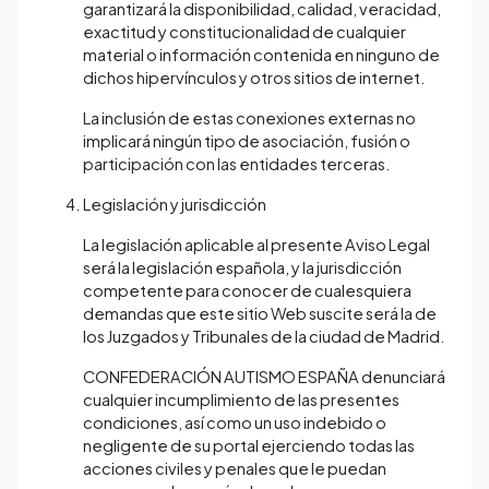
garantizará la disponibilidad, calidad, veracidad,
exactitud y constitucionalidad de cualquier
material o información contenida en ninguno de
dichos hipervínculos y otros sitios de internet.
La inclusión de estas conexiones externas no
implicará ningún tipo de asociación, fusión o
participación con las entidades terceras.
Legislación y jurisdicción
La legislación aplicable al presente Aviso Legal
será la legislación española, y la jurisdicción
competente para conocer de cualesquiera
demandas que este sitio Web suscite será la de
los Juzgados y Tribunales de la ciudad de Madrid.
CONFEDERACIÓN AUTISMO ESPAÑA denunciará
cualquier incumplimiento de las presentes
condiciones, así como un uso indebido o
negligente de su portal ejerciendo todas las
acciones civiles y penales que le puedan