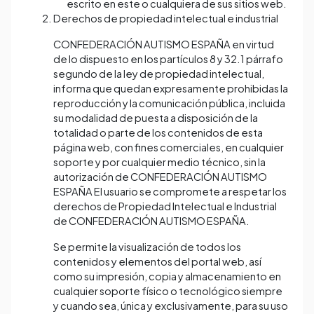
escrito en este o cualquiera de sus sitios web.
Derechos de propiedad intelectual e industrial
CONFEDERACIÓN AUTISMO ESPAÑA en virtud
de lo dispuesto en los partículos 8 y 32.1 párrafo
segundo de la ley de propiedad intelectual,
informa que quedan expresamente prohibidas la
reproducción y la comunicación pública, incluida
su modalidad de puesta a disposición de la
totalidad o parte de los contenidos de esta
página web, con fines comerciales, en cualquier
soporte y por cualquier medio técnico, sin la
autorización de CONFEDERACIÓN AUTISMO
ESPAÑA El usuario se compromete a respetar los
derechos de Propiedad Intelectual e Industrial
de CONFEDERACIÓN AUTISMO ESPAÑA.
Se permite la visualización de todos los
contenidos y elementos del portal web, así
como su impresión, copia y almacenamiento en
cualquier soporte físico o tecnológico siempre
y cuando sea, única y exclusivamente, para su uso