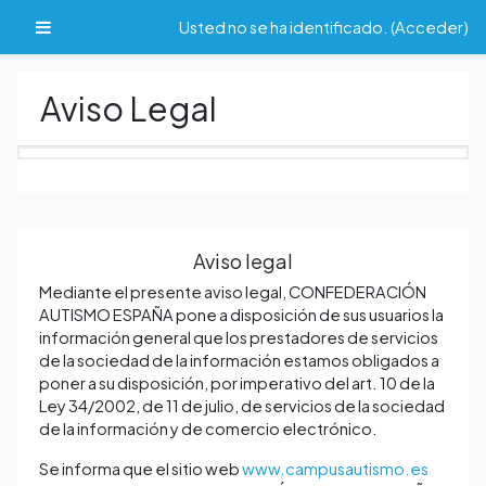
Salta al contenido principal
Panel lateral
Usted no se ha identificado. (
Acceder
)
Aviso Legal
Aviso legal
Mediante el presente aviso legal, CONFEDERACIÓN
AUTISMO ESPAÑA pone a disposición de sus usuarios la
información general que los prestadores de servicios
de la sociedad de la información estamos obligados a
poner a su disposición, por imperativo del art. 10 de la
Ley 34/2002, de 11 de julio, de servicios de la sociedad
de la información y de comercio electrónico.
Se informa que el sitio web
www.campusautismo.es