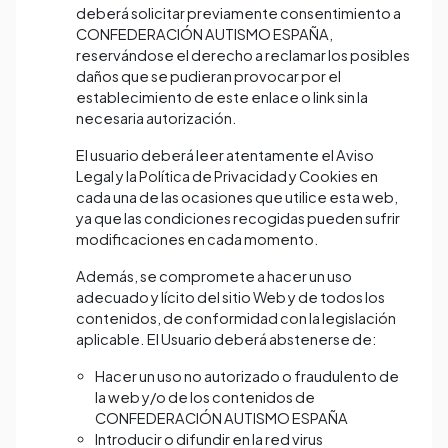
deberá solicitar previamente consentimiento a
CONFEDERACIÓN AUTISMO ESPAÑA,
reservándose el derecho a reclamar los posibles
daños que se pudieran provocar por el
establecimiento de este enlace o link sin la
necesaria autorización.
El usuario deberá leer atentamente el Aviso
Legal y la Política de Privacidad y Cookies en
cada una de las ocasiones que utilice esta web,
ya que las condiciones recogidas pueden sufrir
modificaciones en cada momento.
Además, se compromete a hacer un uso
adecuado y lícito del sitio Web y de todos los
contenidos, de conformidad con la legislación
aplicable. El Usuario deberá abstenerse de:
Hacer un uso no autorizado o fraudulento de
la web y/o de los contenidos de
CONFEDERACIÓN AUTISMO ESPAÑA
Introducir o difundir en la red virus